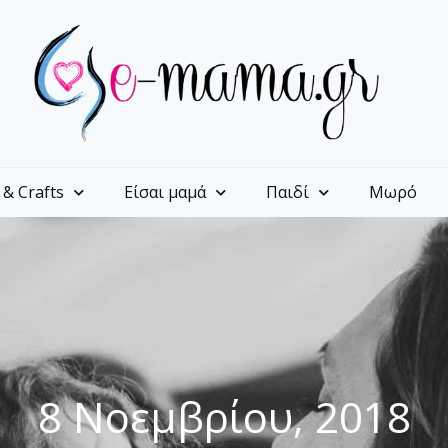
 & Crafts
Είσαι μαμά
Παιδί
Μωρό
8 Νοεμβρίου, 2018