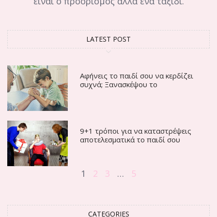
είναι ο προορισμός αλλά ένα ταξίδι.
LATEST POST
Αφήνεις το παιδί σου να κερδίζει
συχνά; Ξανασκέψου το
9+1 τρόποι για να καταστρέψεις
αποτελεσματικά το παιδί σου
1
2
3
…
5
CATEGORIES