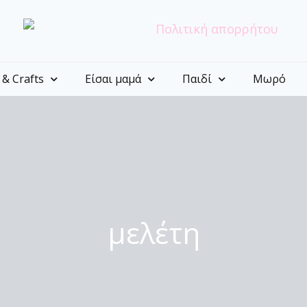
 & Crafts
Είσαι μαμά
Παιδί
Μωρό
μελέτη