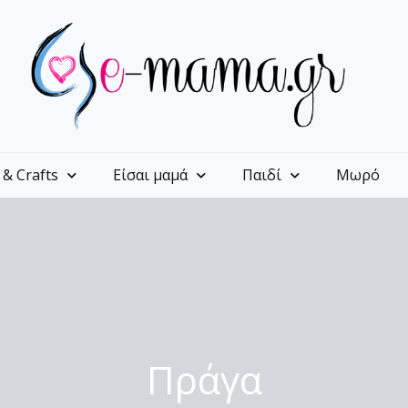
 & Crafts
Είσαι μαμά
Παιδί
Μωρό
Πράγα