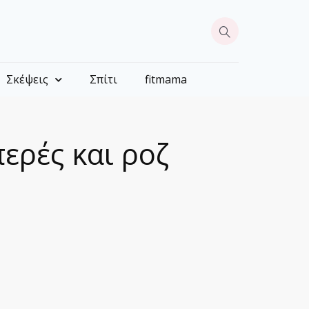
Σκέψεις
Σπίτι
fitmama
περές και ροζ