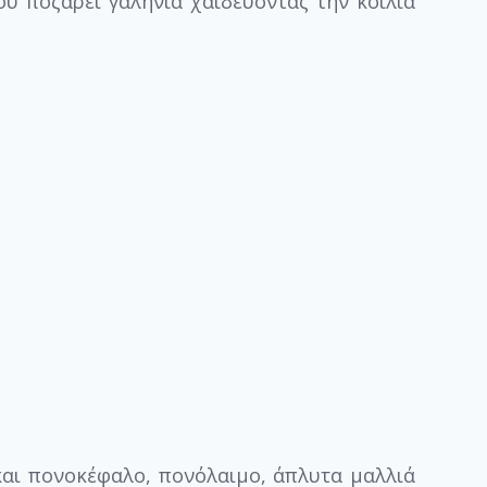
υ ποζάρει γαλήνια χαϊδεύοντας την κοιλιά
και πονοκέφαλο, πονόλαιμο, άπλυτα μαλλιά