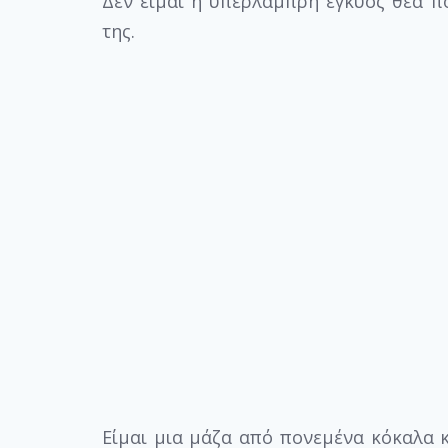
Δεν είμαι η υπέρλαμπρη έγκυος θεά πο
της.
Είμαι μια μάζα από πονεμένα κόκαλα 