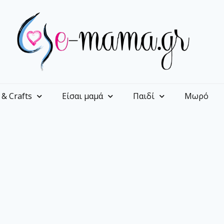
 & Crafts
Είσαι μαμά
Παιδί
Μωρό