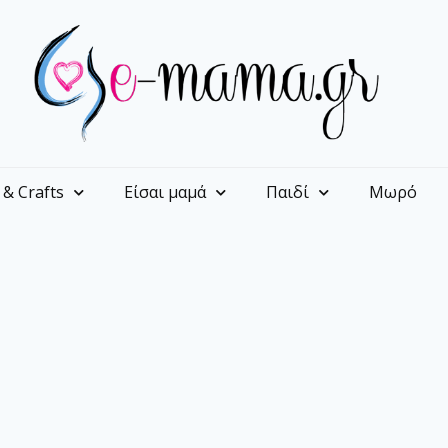
 & Crafts
Είσαι μαμά
Παιδί
Μωρό