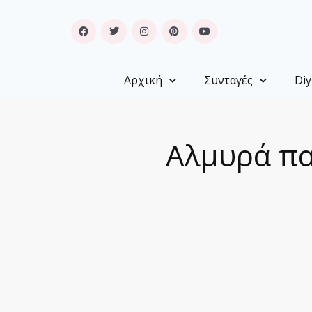
Αρχική
Συνταγές
Diy
Αλμυρά πα