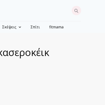
Σκέψεις
Σπίτι
fitmama
κασεροκέικ