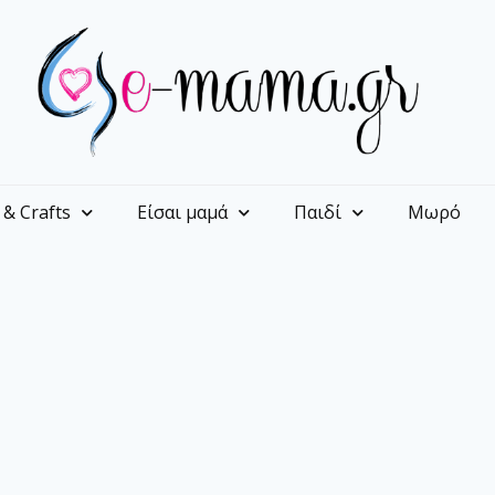
 & Crafts
Είσαι μαμά
Παιδί
Μωρό