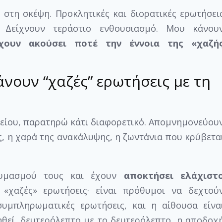
 στη σκέψη. Προκλητικές και διορατικές ερωτήσει
 Δείχνουν τεράστιο ενθουσιασμό. Μου κάνου
χουν ακούσει ποτέ την έννοια της «χαζή
άνουν “χαζές” ερωτήσεις με τη
κείου, παρατηρώ κάτι διαφορετικό. Απομνημονεύου
ς, η χαρά της ανακάλυψης, η ζωντάνια που κρύβετα
αυμασμού τους και έχουν
αποκτήσει ελάχιστ
χαζές» ερωτήσεις· είναι πρόθυμοι να δεχτού
συμπληρωματικές ερωτήσεις, και η αίθουσα είνα
γηθεί, δευτερόλεπτο με το δευτερόλεπτο, η αποδοχ