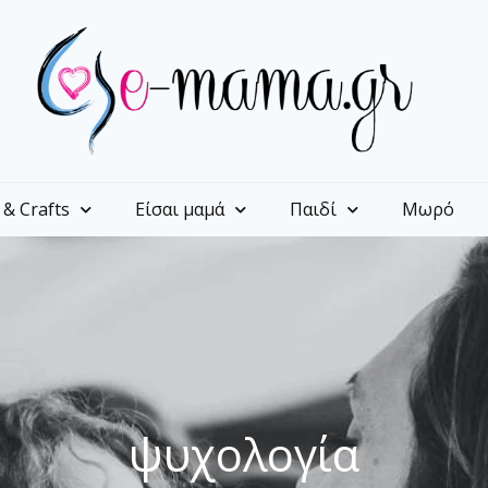
 & Crafts
Είσαι μαμά
Παιδί
Μωρό
ψυχολογία